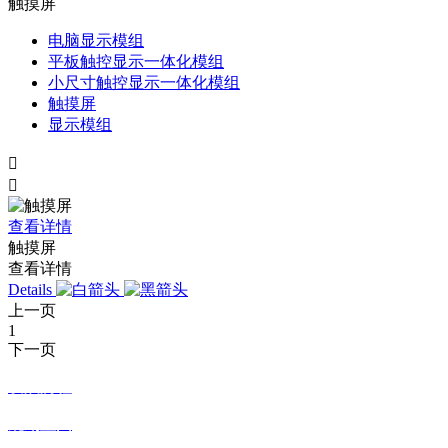
触摸屏
电脑显示模组
平板触控显示一体化模组
小尺寸触控显示一体化模组
触摸屏
显示模组


查看详情
触摸屏
查看详情
Details
上一页
1
下一页
发展历程
规划蓝图