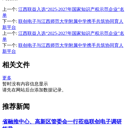
上一个
:
江西联益入选“2025-2027年国家知识产权示范企业”名
单
下一个
:
联创电子与江西师范大学附属中学携手共筑协同育人
新平台
上一个
:
江西联益入选“2025-2027年国家知识产权示范企业”名
单
下一个
:
联创电子与江西师范大学附属中学携手共筑协同育人
新平台
相关文件
更多
暂时没有内容信息显示
请先在网站后台添加数据记录。
推荐新闻
省融推中心、高新区管委会一行莅临联创电子调研