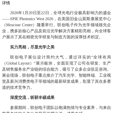
详情
2026年1月20日至22日，全球光电行业
极
具影响力的盛会
——
SPIE Photonics West 2026
，
在美国旧金山莫斯康展览中心
（
Moscone Center）隆重举行。
联创电子
作为光学领域领先企
业，携多款核心产品及前沿光学解决方案精彩亮相，向全球客
户展示了其在精密光学研发与制造方面的深厚
技术
积淀。
实力亮相，尽显光学之美
联创电子
展位
设计简约大气
，通过详实的
“全球布局
（Global Layout）”展示
板块，全面呈现
了公司在研发、生产
及销售服务全产业链的
综合
能力，吸引了众多企业驻足
咨询
。
展会现场，
联创电子
重点
推介
了汽车光学、智能终端、工业视
觉及新兴消费类电子等领域的最新研发成果
，彰显了其在多赛
道的技术竞争力
。
深度交流，斩获丰硕成果
参展期间，
联创电子
团队以饱满热情与专业
素养
，
与
来自