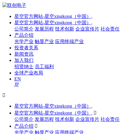
星空官方网站-星空xingkong（中国）,
星空官方网站-星空xingkong（中国）,
公司简介
发展历程
技术创新
企业宣传片
社会责任
产品介绍
光学产业
触显产业
应用终端产业
投资者关系
新闻资讯
加入我们
招贤纳士
员工福利
全球产业布局
EN
JP

星空官方网站-星空xingkong（中国）,
星空官方网站-星空xingkong（中国）,

公司简介
发展历程
技术创新
企业宣传片
社会责任
产品介绍

光学产业
触显产业
应用终端产业