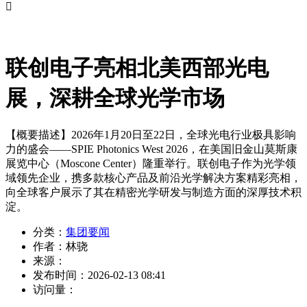

联创电子亮相北美西部光电
展，深耕全球光学市场
【概要描述】
2026年1月20日至22日，全球光电行业极具影响
力的盛会——SPIE Photonics West 2026，在美国旧金山莫斯康
展览中心（Moscone Center）隆重举行。联创电子作为光学领
域领先企业，携多款核心产品及前沿光学解决方案精彩亮相，
向全球客户展示了其在精密光学研发与制造方面的深厚技术积
淀。
分类：
集团要闻
作者：
林骁
来源：
发布时间：
2026-02-13 08:41
访问量：