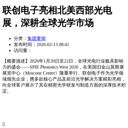
联创电子亮相北美西部光电
展，深耕全球光学市场
分类：
集团要闻
发布时间：
2026-02-13 08:41
访问量：
【概要描述】
2026年1月20日至22日，全球光电行业极具影响
力的盛会——SPIE Photonics West 2026，在美国旧金山莫斯康
展览中心（Moscone Center）隆重举行。联创电子作为光学领
域领先企业，携多款核心产品及前沿光学解决方案精彩亮相，
向全球客户展示了其在精密光学研发与制造方面的深厚技术积
淀。
