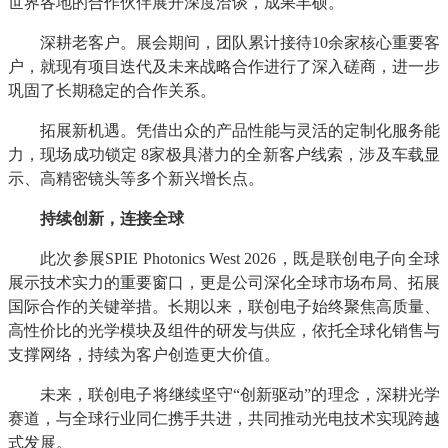
世界各地的合作伙伴
展开
深度洽谈
，成果丰硕
。
深耕老客户
。
展会期间
，
团队
累计接待
10
余
家
核心重要客
户，
就
现有项目迭代
及
未来战略合作进行了深入
磋商
，进一步
巩固了长期
稳定的
合作关系。
拓展新机遇
。
凭借出众的产品性能与
灵活的
定制化服务能
力，现场成功锁定
8家
极具潜力的全新客户线索，涉及车载显
示、高精密镜头等多个新兴增长点。
持续创新，连接全球
此次参展
SPIE Photonics West 2026，
既
是
联创电子向全球
展示技术实力的
重要
窗口，更是公司深化全球市场布局
、拓展
国际合作
的
关键举措
。
长期以来，联创电子
始终
聚焦
高质量、
高性价比的光学模块及组件
的
研发与供应
，
依托
全球化销售与
支撑网络，
持续
为客户创造更大价值。
未来，
联创电子
将继续
坚守
“创新驱动”的理念，深耕光学
赛道，与全球行业同仁
携手共进，
共同推动光电技术
实现
跨越
式发展。